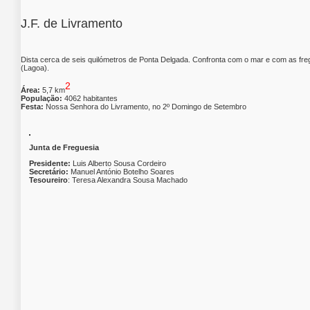
J.F. de Livramento
Dista cerca de seis quilómetros de Ponta Delgada. Confronta com o mar e com as fre
(Lagoa).
2
Área:
5,7 km
População:
4062 habitantes
Festa:
Nossa Senhora do Livramento, no 2º Domingo de Setembro
Junta de Freguesia
Presidente:
Luis Alberto Sousa Cordeiro
Secretário:
Manuel António Botelho Soares
Tesoureiro
:
Teresa Alexandra Sousa Machado