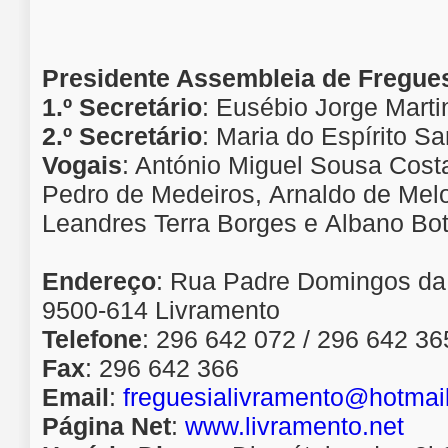
Presidente Assembleia de Fregue
1.º Secretário
: Eusébio Jorge Marti
2.º Secretário
: Maria do Espírito Sa
Vogais
: António Miguel Sousa Costa
Pedro de Medeiros, Arnaldo de Melo
Leandres Terra Borges e Albano Bo
Endereço
:
Rua Padre Domingos da S
9500-614 Livramento
Telefone
:
296 642 072 / 296 642 36
Fax
:
296 642 366
Email
:
freguesialivramento@hotmai
Página Net
:
www.livramento.net