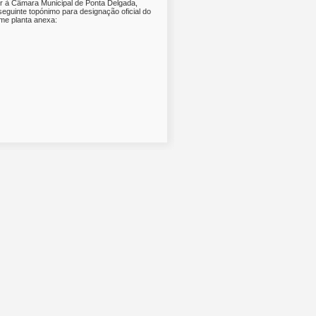
or à Câmara Municipal de Ponta Delgada,
eguinte topónimo para designação oficial do
rme planta anexa: