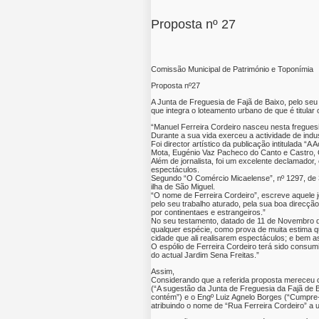
Proposta nº 27
Comissão Municipal de Património e Toponímia
Proposta nº27
A Junta de Freguesia de Fajã de Baixo, pelo se
que integra o loteamento urbano de que é titula
“Manuel Ferreira Cordeiro nasceu nesta freguesi
Durante a sua vida exerceu a actividade de indus
Foi director artístico da publicação intitulada “
Mota, Eugénio Vaz Pacheco do Canto e Castro, G
Além de jornalista, foi um excelente declamado
espectáculos.
Segundo “O Comércio Micaelense”, nº 1297, de 3
ilha de São Miguel.
“O nome de Ferreira Cordeiro”, escreve aquele jor
pelo seu trabalho aturado, pela sua boa direcção
por continentaes e estrangeiros.”
No seu testamento, datado de 11 de Novembro de
qualquer espécie, como prova de muita estima qu
cidade que ali realisarem espectáculos; e bem a
O espólio de Ferreira Cordeiro terá sido consum
do actual Jardim Sena Freitas.”
Assim,
Considerando que a referida proposta mereceu 
(“A sugestão da Junta de Freguesia da Fajã de 
contém”) e o Engº Luiz Agnelo Borges (“Cumpre-
atribuindo o nome de “Rua Ferreira Cordeiro” a