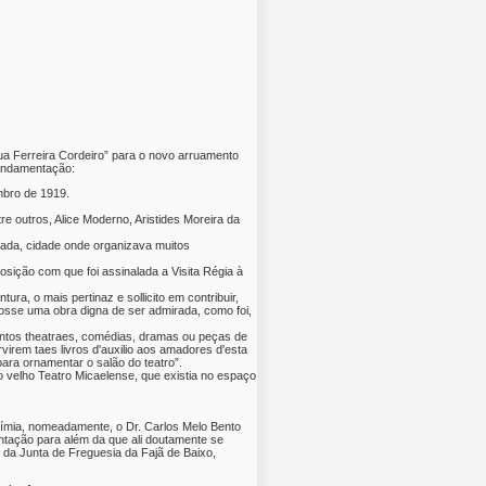
ua Ferreira Cordeiro” para o novo arruamento
fundamentação:
mbro de 1919.
tre outros, Alice Moderno, Aristides Moreira da
gada, cidade onde organizava muitos
sição com que foi assinalada a Visita Régia à
ura, o mais pertinaz e sollicito em contribuir,
 fosse uma obra digna de ser admirada, como foi,
untos theatraes, comédias, dramas ou peças de
irem taes livros d'auxilio aos amadores d'esta
ara ornamentar o salão do teatro”.
o velho Teatro Micaelense, que existia no espaço
nímia, nomeadamente, o Dr. Carlos Melo Bento
ntação para além da que ali doutamente se
da Junta de Freguesia da Fajã de Baixo,