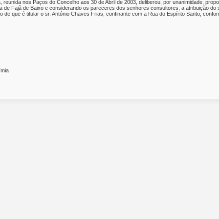
, reunida nos Paços do Concelho aos 30 de Abril de 2003, deliberou, por unanimidade, prop
 de Fajã de Baixo e considerando os pareceres dos senhores consultores, a atribuição do s
 de que é titular o sr. António Chaves Frias, confinante com a Rua do Espírito Santo, confo
ímia