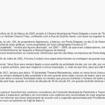
u ofício de 31 de Março de 2003, propôs à Câmara Municipal de Ponta Delgada o nome de “R
r o sr. António Chaves Frias, confinante com a Rua do Espírito Santo, com base na seguinte 
a, no séc. XIX, de progenitores fajanenses, e faleceu, em Ponta Delgada, no dia 12 de Sete
trial de artes gráficas, como proprietário da Typo-Lithographia Ferreira & Cª.
A Actualidade”, “revista dos Açores illustrada”, em 1897 – 1899, da qual eram colaboradores, en
il Mont'Alverne de Sequeira e Manuel Augusto de Amaral.
r, como testemunham as numerosas referências que lhe são feitas na imprensa de Ponta Del
1 de Julho de 1901, Ferreira Cordeiro teve papel determinante na montagem da grande expo
nal, “deve ficar para sempre ligado a esse padrão da actividade insular, por ser elle, por vent
 e gosto artístico, para que vingasse a nossa exposição, e, mais do que isso, para que ella
 1917, declara que deixa: “À Sociedade Theatral Michaelense, todos os meus livros d'ass
e sempre dediquei à dita sociedade e do meu grande amor pelas cousas do teatro, para serv
ssim deixo à mesma Sociedade todos os retratos que possuo d'artistas e homens de teatro p
ido pelo fogo, quando, no início da década de 30 do século XX, um grande incêndio destruiu 
o parecer favorável dos senhores consultores da Comissão Municipal de Património e Topo
Baixo é inatacável, perfeita e de concretizar com urgência sem necessidade de mais argume
me informar que estou inteiramente de acordo com a sugestão apresentada pelo Presidente 
 um novo arruamento da Fajã de Baixo”);