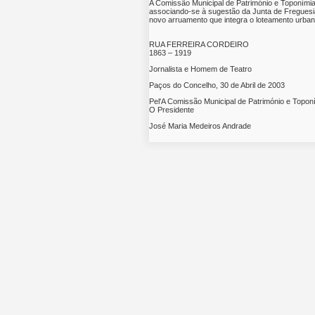
A Comissão Municipal de Património e Toponímia
associando-se à sugestão da Junta de Freguesia
novo arruamento que integra o loteamento urbano
RUA FERREIRA CORDEIRO
1863 – 1919
Jornalista e Homem de Teatro
Paços do Concelho, 30 de Abril de 2003
Pel'A Comissão Municipal de Património e Topon
O Presidente
José Maria Medeiros Andrade