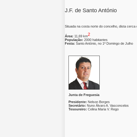
J.F. de Santo António
Situada na costa norte do concelho, dista cerc
2
Área:
11,69 km
População:
2000 habitantes
Festa:
Santo António, no 1º Domingo de Julho
Junta de Freguesia
Presidente:
Nelson Borges
Secretário:
Nuno Álvaro A. Vasconcelos
Tesoureiro:
Celina Maria V. Rego