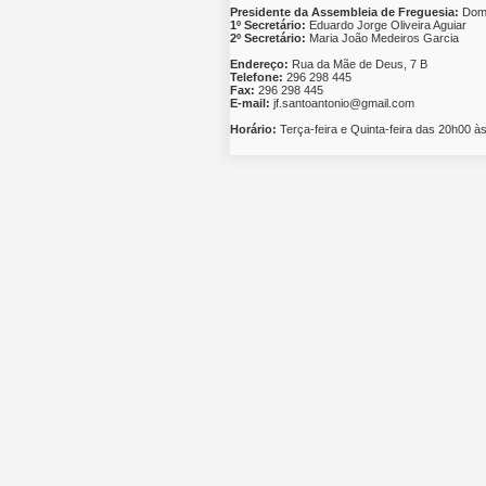
Presidente da Assembleia de Freguesia:
Domi
1º Secretário:
Eduardo Jorge Oliveira Aguiar
2º Secretário:
Maria João Medeiros Garcia
Endereço:
Rua da Mãe de Deus, 7 B
Telefone:
296 298 445
Fax:
296 298 445
E-mail:
jf.santoantonio@gmail.com
Horário:
Terça-feira e Quinta-feira das 20h00 à