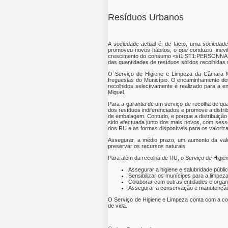
Resíduos Urbanos
A sociedade actual é, de facto, uma socieda
promoveu novos hábitos, o que conduziu, inevi
crescimento do consumo <st1:ST1:PERSONNAME 
das quantidades de resíduos sólidos recolhidas 
O Serviço de Higiene e Limpeza da Câmara Mu
freguesias do Município. O encaminhamento dos 
recolhidos selectivamente é realizado para a en
Miguel.
Para a garantia de um serviço de recolha de qua
dos resíduos indiferenciados e promove a distr
de embalagem. Contudo, e porque a distribuição
sido efectuada junto dos mais novos, com sess
dos RU e as formas disponíveis para os valoriza
Assegurar, a médio prazo, um aumento da valor
preservar os recursos naturais.
Para além da recolha de RU, o Serviço de Higien
Assegurar a higiene e salubridade públi
Sensibilizar os munícipes para a limpez
Colaborar com outras entidades e organ
Assegurar a conservação e manutenção
O Serviço de Higiene e Limpeza conta com a col
de vida.