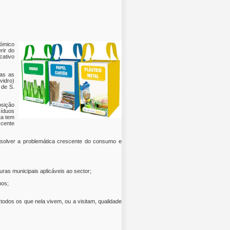
nómico
rir do
cativo
das as
vidro)
 de S.
osição
síduos
ta tem
scente
resolver a problemática crescente do consumo e
ras municipais aplicáveis ao sector;
nos;
odos os que nela vivem, ou a visitam, qualidade