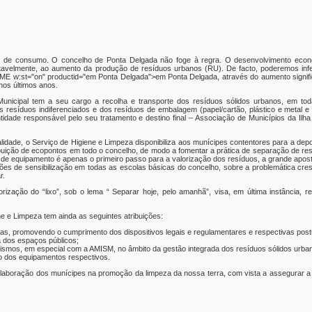
de de consumo. O concelho de Ponta Delgada não foge à regra. O desenvolvimento eco
tavelmente, ao aumento da produção de resíduos urbanos (RU). De facto, poderemos infe
w:st="on" productid="em Ponta Delgada">em Ponta Delgada, através do aumento signifi
nos últimos anos.
nicipal tem a seu cargo a recolha e transporte dos resíduos sólidos urbanos, em to
resíduos indiferenciados e dos resíduos de embalagem (papel/cartão, plástico e metal e 
tidade responsável pelo seu tratamento e destino final – Associação de Municípios da Ilha
lidade, o Serviço de Higiene e Limpeza disponibiliza aos munícipes contentores para a dep
ibuição de ecopontos em todo o concelho, de modo a fomentar a prática de separação de re
 de equipamento é apenas o primeiro passo para a valorização dos resíduos, a grande apos
ões de sensibilização em todas as escolas básicas do concelho, sobre a problemática cre
r.
ização do “lixo”, sob o lema “ Separar hoje, pelo amanhã”, visa, em última instância, 
e e Limpeza tem ainda as seguintes atribuições:
cas, promovendo o cumprimento dos dispositivos legais e regulamentares e respectivas postu
a dos espaços públicos;
ismos, em especial com a AMISM, no âmbito da gestão integrada dos resíduos sólidos urba
 dos equipamentos respectivos.
aboração dos munícipes na promoção da limpeza da nossa terra, com vista a assegurar a t