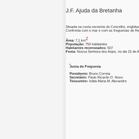
J.F. Ajuda da Bretanha
Situada na costa noroeste do Concelho, engloba
Confronta com o mar e com as freguesias de Rem
2
Área:
7,1 km
População:
750 habitantes
Habitantes recenseados:
507
Festa:
Nossa Senhora dos Anjos, no dia 15 de 
Junta de Freguesia
Presidente:
Bruno Correia
Secretário:
Paulo Ricardo O. Novo
Tesoureiro:
Isilda Maria M. Alexandre