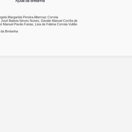
ngela Margarida Pereira Albernaz Correia
o José Batista Neves Nunes, Davide Manuel Corrêa de
sé Manuel Pavão Farias, Lina de Fátima Correia Vultão
 da Bretanha