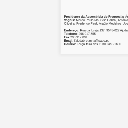
Presidente da Assembleia de Freguesia:
Â
Vogais:
Marco Paulo Maurício Cabral, Antóni
Oliveira, Frederico Paulo Araújo Medeiros, Jo
Endereço
:
Rua da Igreja,137; 9545-027 Ajuda
Telefone
:
296 917 355
Fax
:
296 917 091
Email
:
jfajudabretanha@sapo.pt
Horário
:
Terça-feira das 19h00 às 21h00